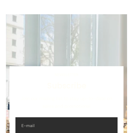
NEWSLETTER
Subscribe
Join our mailing list to stay up-to-date on
sales and promotions!
E-mail